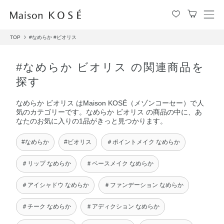
メ
ニ
TOP
#なめらか
#ビオリス
ュ
ー
を
#なめらか ビオリス の関連商品を
開
探す
閉
す
なめらか ビオリス はMaison KOSÉ（メゾンコーセー）で人
る
気のカテゴリーです。なめらか ビオリス の商品の中に、あ
なたのお気に入りの1品がきっと見つかります。
#なめらか
#ビオリス
＃ポイントメイク なめらか
＃リップ なめらか
＃ベースメイク なめらか
＃アイシャドウ なめらか
＃ファンデーション なめらか
＃チーク なめらか
＃アディクション なめらか