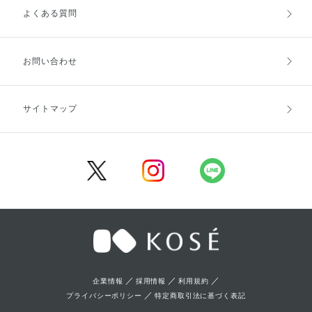
よくある質問
ご利用ガイドトップ
ご注文方法
お支払方法
送料・配送
お問い合わせ
キャンセル・返品・交換
ポイント・クーポン
サイトマップ
定期お届け便
商品レビュー
会員登録
／
／
／
企業情報
採用情報
利用規約
／
プライバシーポリシー
特定商取引法に基づく表記