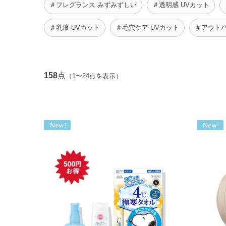
＃フレグランス みずみずしい
＃透明感 UVカット
＃乳液 UVカット
＃毛穴ケア UVカット
＃アウトバ
158
点
（1〜24点を表示）