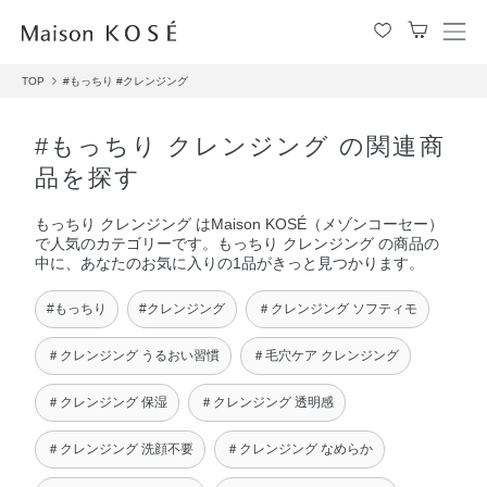
メ
ニ
TOP
#もっちり
#クレンジング
ュ
ー
を
#もっちり クレンジング の関連商
開
品を探す
閉
す
もっちり クレンジング はMaison KOSÉ（メゾンコーセー）
る
で人気のカテゴリーです。もっちり クレンジング の商品の
中に、あなたのお気に入りの1品がきっと見つかります。
#もっちり
#クレンジング
＃クレンジング ソフティモ
＃クレンジング うるおい習慣
＃毛穴ケア クレンジング
＃クレンジング 保湿
＃クレンジング 透明感
＃クレンジング 洗顔不要
＃クレンジング なめらか