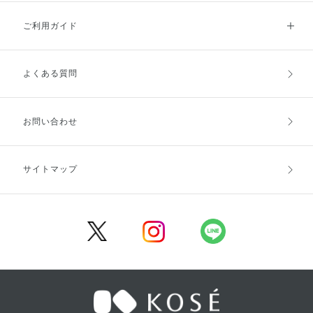
ご利用ガイド
よくある質問
ご利用ガイドトップ
ご注文方法
お支払方法
送料・配送
お問い合わせ
キャンセル・返品・交換
ポイント・クーポン
サイトマップ
定期お届け便
商品レビュー
会員登録