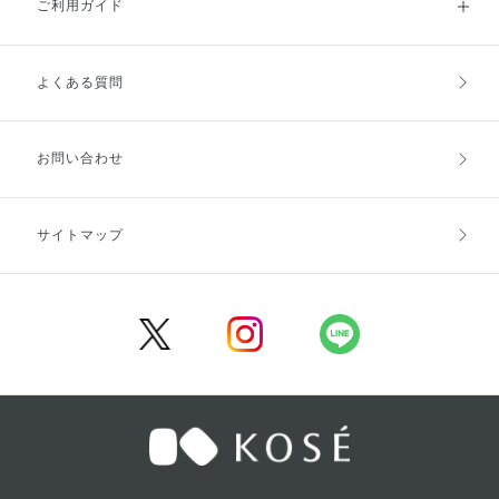
ご利用ガイド
よくある質問
ご利用ガイドトップ
ご注文方法
お支払方法
送料・配送
お問い合わせ
キャンセル・返品・交換
ポイント・クーポン
サイトマップ
定期お届け便
商品レビュー
会員登録