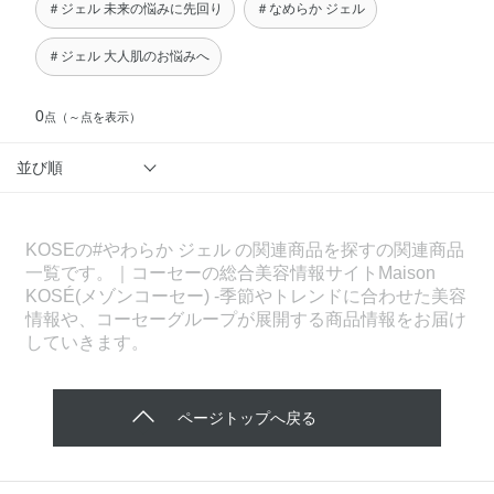
＃ジェル 未来の悩みに先回り
＃なめらか ジェル
＃ジェル 大人肌のお悩みへ
0
点
（～点を表示）
並び順
KOSEの#やわらか ジェル の関連商品を探すの関連商品
一覧です。｜コーセーの総合美容情報サイトMaison
KOSÉ(メゾンコーセー) -季節やトレンドに合わせた美容
情報や、コーセーグループが展開する商品情報をお届け
していきます。
ページトップへ戻る