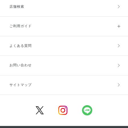
店舗検索
ご利用ガイド
よくある質問
ご利用ガイドトップ
ご注文方法
お支払方法
送料・配送
お問い合わせ
キャンセル・返品・交換
ポイント・クーポン
サイトマップ
定期お届け便
商品レビュー
会員登録