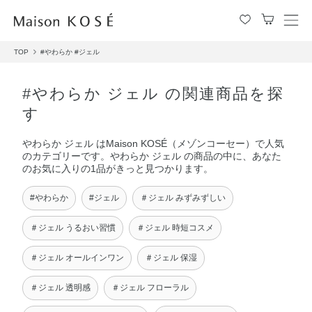
メ
ニ
TOP
#やわらか
#ジェル
ュ
ー
を
#やわらか ジェル の関連商品を探
開
す
閉
す
やわらか ジェル はMaison KOSÉ（メゾンコーセー）で人気
る
のカテゴリーです。やわらか ジェル の商品の中に、あなた
のお気に入りの1品がきっと見つかります。
#やわらか
#ジェル
＃ジェル みずみずしい
＃ジェル うるおい習慣
＃ジェル 時短コスメ
＃ジェル オールインワン
＃ジェル 保湿
＃ジェル 透明感
＃ジェル フローラル