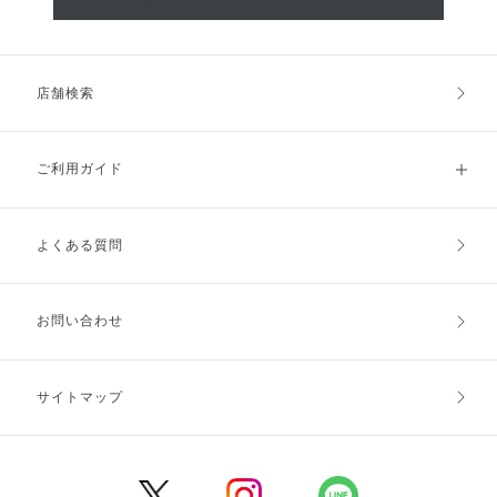
店舗検索
ご利用ガイド
よくある質問
ご利用ガイドトップ
ご注文方法
お支払方法
送料・配送
お問い合わせ
キャンセル・返品・交換
ポイント・クーポン
サイトマップ
定期お届け便
商品レビュー