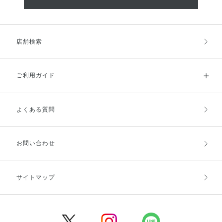
店舗検索
ご利用ガイド
よくある質問
ご利用ガイドトップ
ご注文方法
お支払方法
送料・配送
お問い合わせ
キャンセル・返品・交換
ポイント・クーポン
サイトマップ
定期お届け便
商品レビュー