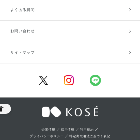
よくある質問
ご利用ガイドトップ
ご注文方法
お支払方法
送料・配送
お問い合わせ
キャンセル・返品・交換
ポイント・クーポン
サイトマップ
定期お届け便
商品レビュー
会員登録
／
／
／
企業情報
採用情報
利用規約
／
プライバシーポリシー
特定商取引法に基づく表記