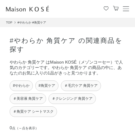
メ
ニ
TOP
#やわらか
#角質ケア
ュ
ー
を
#やわらか 角質ケア の関連商品を
開
探す
閉
す
やわらか 角質ケア はMaison KOSÉ（メゾンコーセー）で人
る
気のカテゴリーです。やわらか 角質ケア の商品の中に、あ
なたのお気に入りの1品がきっと見つかります。
#やわらか
#角質ケア
＃毛穴ケア 角質ケア
＃美容液 角質ケア
＃クレンジング 角質ケア
＃角質ケア シートマスク
0
点
（～点を表示）