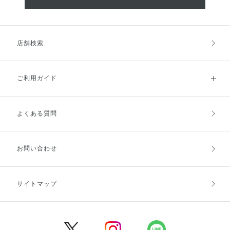
店舗検索
ご利用ガイド
よくある質問
ご利用ガイドトップ
ご注文方法
お支払方法
送料・配送
お問い合わせ
キャンセル・返品・交換
ポイント・クーポン
サイトマップ
定期お届け便
商品レビュー