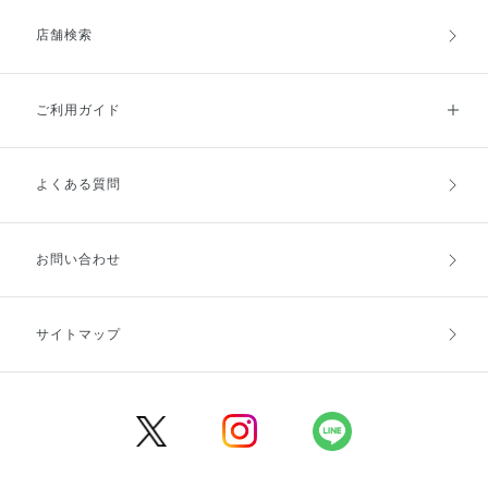
店舗検索
ご利用ガイド
よくある質問
ご利用ガイドトップ
ご注文方法
お支払方法
送料・配送
お問い合わせ
キャンセル・返品・交換
ポイント・クーポン
サイトマップ
定期お届け便
商品レビュー
会員登録