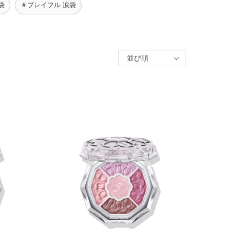
袋
＃プレイフル 涙袋