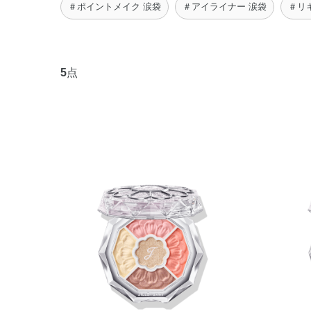
＃ポイントメイク 涙袋
＃アイライナー 涙袋
＃リ
5
点