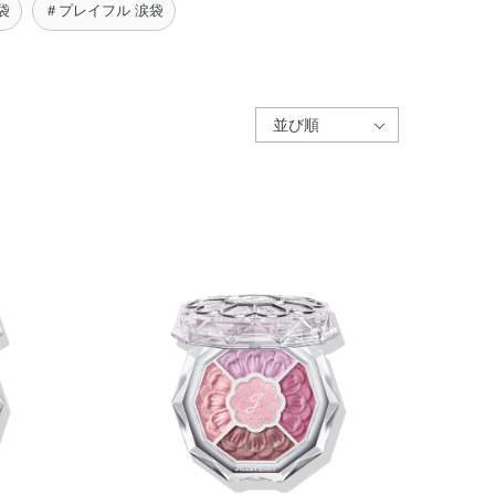
袋
＃プレイフル 涙袋