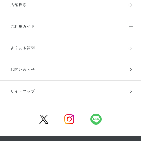
店舗検索
ご利用ガイド
よくある質問
ご利用ガイドトップ
ご注文方法
お支払方法
送料・配送
お問い合わせ
キャンセル・返品・交換
ポイント・クーポン
サイトマップ
定期お届け便
商品レビュー
会員登録