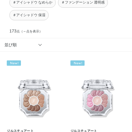
＃アイシャドウ なめらか
＃ファンデーション 透明感
＃アイシャドウ 保湿
173
点
（～点を表示）
並び順
ジルスチュアート
ジルスチュアート