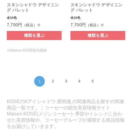
スキンシャドウ デザイニン
スキンシャドウ デザイニン
グ パレット
グ パレット
全10色
全10色
7,700円
7,700円
（税込）※
（税込）※
種類を選ぶ
種類を選ぶ
※Maison KOSÉ販売価格
1
2
3
4
5
KOSEの#アイシャドウ 透明感 の関連商品を探すの関連
商品一覧です。｜コーセーの総合美容情報サイト
Maison KOSÉ(メゾンコーセー) -季節やトレンドに合わ
せた美容情報や、コーセーグループが展開する商品情報
をお届けしていきます。