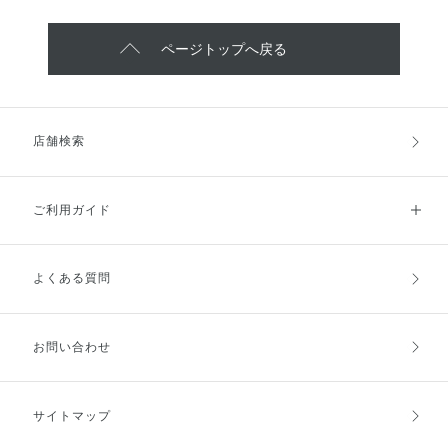
ページトップへ戻る
店舗検索
ご利用ガイド
よくある質問
ご利用ガイドトップ
ご注文方法
お支払方法
送料・配送
お問い合わせ
キャンセル・返品・交換
ポイント・クーポン
サイトマップ