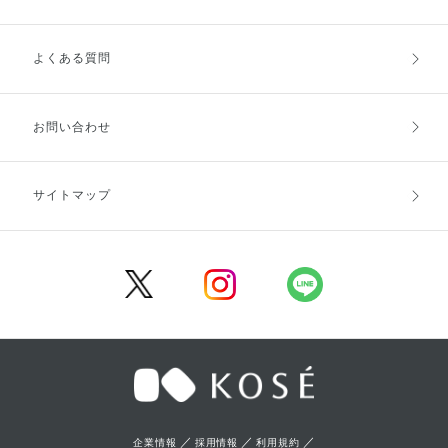
よくある質問
ご利用ガイドトップ
ご注文方法
お支払方法
送料・配送
お問い合わせ
キャンセル・返品・交換
ポイント・クーポン
サイトマップ
定期お届け便
商品レビュー
会員登録
／
／
／
企業情報
採用情報
利用規約