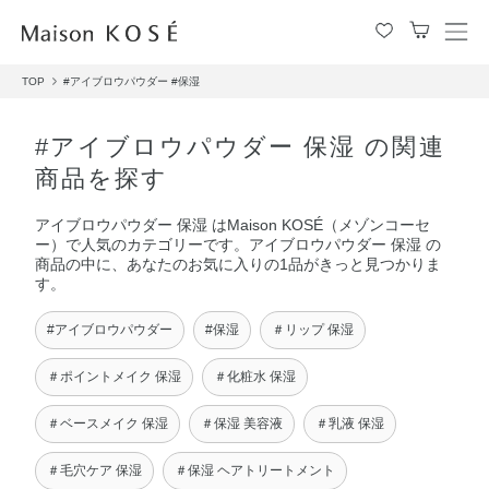
メ
ニ
TOP
#アイブロウパウダー
#保湿
ュ
ー
を
#アイブロウパウダー 保湿 の関連
開
商品を探す
閉
す
アイブロウパウダー 保湿 はMaison KOSÉ（メゾンコーセ
る
ー）で人気のカテゴリーです。アイブロウパウダー 保湿 の
商品の中に、あなたのお気に入りの1品がきっと見つかりま
す。
#アイブロウパウダー
#保湿
＃リップ 保湿
＃ポイントメイク 保湿
＃化粧水 保湿
＃ベースメイク 保湿
＃保湿 美容液
＃乳液 保湿
＃毛穴ケア 保湿
＃保湿 ヘアトリートメント