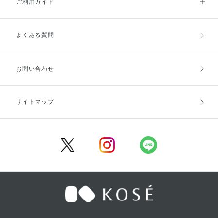
ご利用ガイド
よくある質問
ご利用ガイドトップ
ご注文方法
お支払方法
送料・配送
お問い合わせ
キャンセル・返品・交換
ポイント・クーポン
サイトマップ
定期お届け便
商品レビュー
会員登録