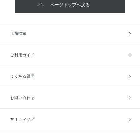
ページトップへ戻る
店舗検索
ご利用ガイド
よくある質問
ご利用ガイドトップ
ご注文方法
お支払方法
送料・配送
お問い合わせ
キャンセル・返品・交換
ポイント・クーポン
サイトマップ
定期お届け便
商品レビュー