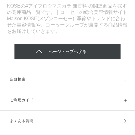
KOSEの#アイブロウマスカラ 無香料 の関連商品を探す
の関連商品一覧です。｜コーセーの総合美容情報サイト
Maison KOSÉ(メゾンコーセー) -季節やトレンドに合わ
せた美容情報や、コーセーグループが展開する商品情報
をお届けしていきます。
ページトップへ戻る
店舗検索
ご利用ガイド
よくある質問
ご利用ガイドトップ
ご注文方法