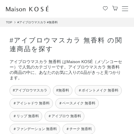
メ
ニ
TOP
#アイブロウマスカラ
#無香料
ュ
ー
を
#アイブロウマスカラ 無香料 の関
開
連商品を探す
閉
す
アイブロウマスカラ 無香料 はMaison KOSÉ（メゾンコーセ
る
ー）で人気のカテゴリーです。アイブロウマスカラ 無香料
の商品の中に、あなたのお気に入りの1品がきっと見つかり
ます。
#アイブロウマスカラ
#無香料
＃ポイントメイク 無香料
＃アイシャドウ 無香料
＃ベースメイク 無香料
＃リップ 無香料
＃アイブロウ 無香料
＃ファンデーション 無香料
＃チーク 無香料