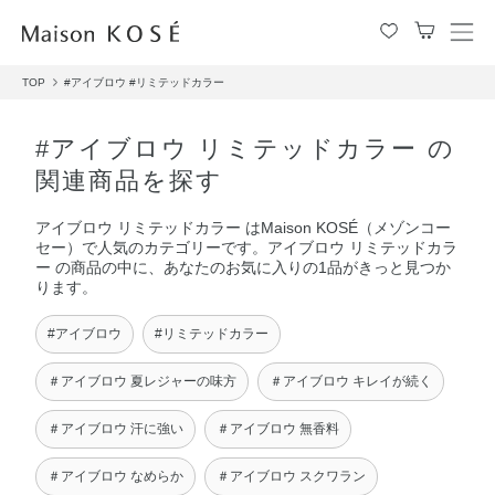
メ
ニ
TOP
#アイブロウ
#リミテッドカラー
ュ
ー
を
#アイブロウ リミテッドカラー の
開
関連商品を探す
閉
す
アイブロウ リミテッドカラー はMaison KOSÉ（メゾンコー
る
セー）で人気のカテゴリーです。アイブロウ リミテッドカラ
ー の商品の中に、あなたのお気に入りの1品がきっと見つか
ります。
#アイブロウ
#リミテッドカラー
＃アイブロウ 夏レジャーの味方
＃アイブロウ キレイが続く
＃アイブロウ 汗に強い
＃アイブロウ 無香料
＃アイブロウ なめらか
＃アイブロウ スクワラン