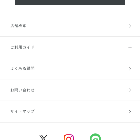
店舗検索
ご利用ガイド
よくある質問
ご利用ガイドトップ
ご注文方法
お支払方法
送料・配送
お問い合わせ
キャンセル・返品・交換
ポイント・クーポン
サイトマップ
定期お届け便
商品レビュー