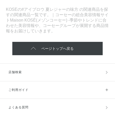
KOSEの#アイブロウ 夏レジャーの味方 の関連商品を探
すの関連商品一覧です。｜コーセーの総合美容情報サイ
トMaison KOSÉ(メゾンコーセー) -季節やトレンドに合
わせた美容情報や、コーセーグループが展開する商品情
報をお届けしていきます。
ページトップへ戻る
店舗検索
ご利用ガイド
よくある質問
ご利用ガイドトップ
ご注文方法