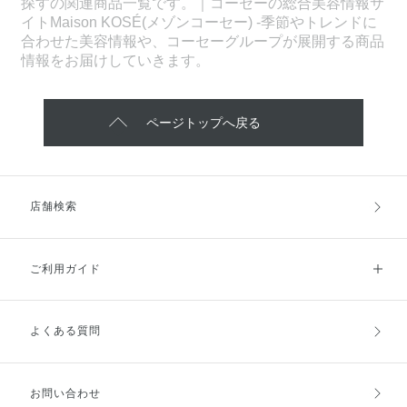
探すの関連商品一覧です。｜コーセーの総合美容情報サ
イトMaison KOSÉ(メゾンコーセー) -季節やトレンドに
合わせた美容情報や、コーセーグループが展開する商品
情報をお届けしていきます。
ページトップへ戻る
店舗検索
ご利用ガイド
よくある質問
ご利用ガイドトップ
ご注文方法
お支払方法
送料・配送
お問い合わせ