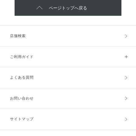
ページトップへ戻る
店舗検索
ご利用ガイド
よくある質問
ご利用ガイドトップ
ご注文方法
お支払方法
送料・配送
お問い合わせ
キャンセル・返品・交換
ポイント・クーポン
サイトマップ