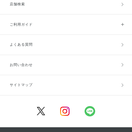
店舗検索
ご利用ガイド
よくある質問
ご利用ガイドトップ
ご注文方法
お支払方法
送料・配送
お問い合わせ
キャンセル・返品・交換
ポイント・クーポン
サイトマップ
定期お届け便
商品レビュー
会員登録