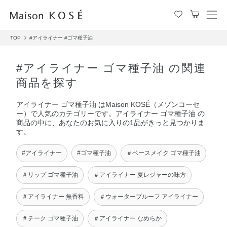
メ
ニ
TOP
#アイライナー
#ゴマ種子油
ュ
ー
を
#アイライナー ゴマ種子油 の関連
開
商品を探す
閉
す
アイライナー ゴマ種子油 はMaison KOSÉ（メゾンコーセ
る
ー）で人気のカテゴリーです。アイライナー ゴマ種子油 の
商品の中に、あなたのお気に入りの1品がきっと見つかりま
す。
#アイライナー
#ゴマ種子油
＃ベースメイク ゴマ種子油
＃リップ ゴマ種子油
＃アイライナー 夏レジャーの味方
＃アイライナー 無香料
＃ウォータープルーフ アイライナー
＃チーク ゴマ種子油
＃アイライナー なめらか