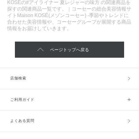
KOSEの#アイライナー 夏レジャーの味方 の関連商品を
探すの関連商品一覧です。｜コーセーの総合美容情報サ
イトMaison KOSÉ(メゾンコーセー) -季節やトレンドに
合わせた美容情報や、コーセーグループが展開する商品
情報をお届けしていきます。
ページトップへ戻る
店舗検索
ご利用ガイド
よくある質問
ご利用ガイドトップ
ご注文方法