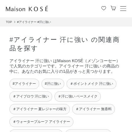
メ
ニ
TOP
#アイライナー
#汗に強い
ュ
ー
を
#アイライナー 汗に強い の関連商
開
品を探す
閉
す
アイライナー 汗に強い はMaison KOSÉ（メゾンコーセー）
る
で人気のカテゴリーです。アイライナー 汗に強い の商品の
中に、あなたのお気に入りの1品がきっと見つかります。
#アイライナー
#汗に強い
＃ポイントメイク 汗に強い
＃アイブロウ 汗に強い
＃汗に強い ベースメイク
＃アイライナー 夏レジャーの味方
＃アイライナー 無香料
＃ウォータープルーフ アイライナー