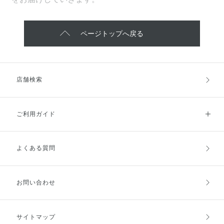
ページトップへ戻る
店舗検索
ご利用ガイド
よくある質問
ご利用ガイドトップ
ご注文方法
お支払方法
送料・配送
お問い合わせ
キャンセル・返品・交換
ポイント・クーポン
サイトマップ