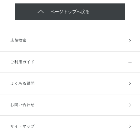
ページトップへ戻る
店舗検索
ご利用ガイド
よくある質問
ご利用ガイドトップ
ご注文方法
お支払方法
送料・配送
お問い合わせ
キャンセル・返品・交換
ポイント・クーポン
サイトマップ