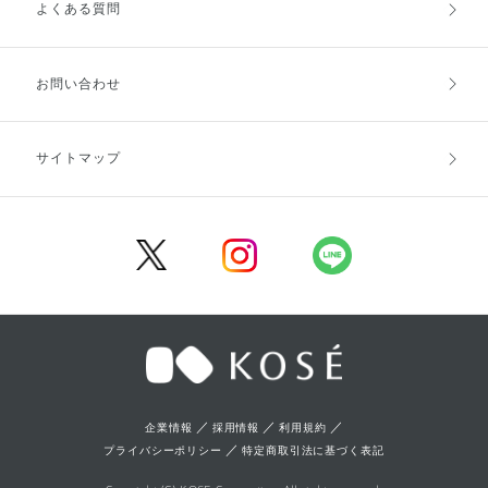
よくある質問
ご利用ガイドトップ
ご注文方法
お支払方法
送料・配送
お問い合わせ
キャンセル・返品・交換
ポイント・クーポン
サイトマップ
定期お届け便
商品レビュー
会員登録
／
／
／
企業情報
採用情報
利用規約
／
プライバシーポリシー
特定商取引法に基づく表記