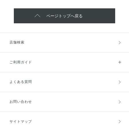
ページトップへ戻る
店舗検索
ご利用ガイド
よくある質問
ご利用ガイドトップ
ご注文方法
お支払方法
送料・配送
お問い合わせ
キャンセル・返品・交換
ポイント・クーポン
サイトマップ