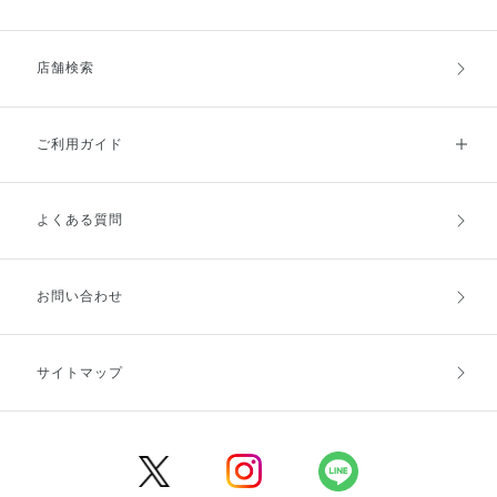
店舗検索
ご利用ガイド
よくある質問
ご利用ガイドトップ
ご注文方法
お支払方法
送料・配送
お問い合わせ
キャンセル・返品・交換
ポイント・クーポン
サイトマップ
定期お届け便
商品レビュー