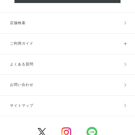
店舗検索
ご利用ガイド
よくある質問
ご利用ガイドトップ
ご注文方法
お支払方法
送料・配送
お問い合わせ
キャンセル・返品・交換
ポイント・クーポン
サイトマップ
定期お届け便
商品レビュー