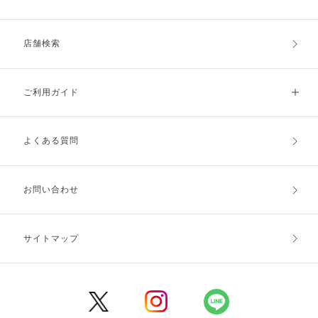
店舗検索
ご利用ガイド
よくある質問
ご利用ガイドトップ
ご注文方法
お支払方法
送料・配送
お問い合わせ
キャンセル・返品・交換
ポイント・クーポン
サイトマップ
定期お届け便
商品レビュー