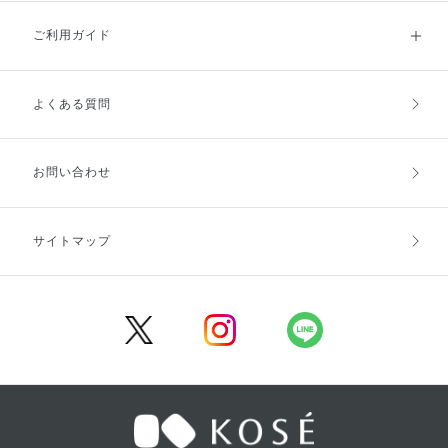
ご利用ガイド
よくある質問
ご利用ガイドトップ
ご注文方法
お支払方法
送料・配送
お問い合わせ
キャンセル・返品・交換
ポイント・クーポン
サイトマップ
定期お届け便
商品レビュー
会員登録