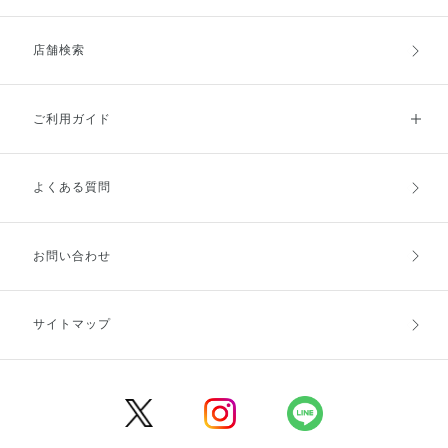
店舗検索
ご利用ガイド
よくある質問
ご利用ガイドトップ
ご注文方法
お支払方法
送料・配送
お問い合わせ
キャンセル・返品・交換
ポイント・クーポン
サイトマップ
定期お届け便
商品レビュー