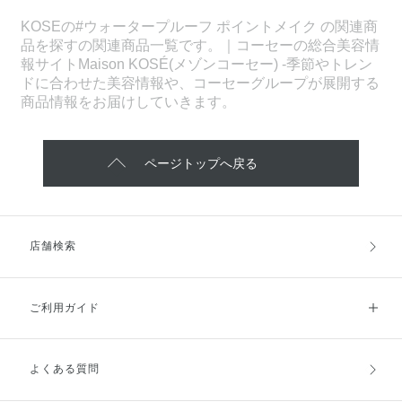
KOSEの#ウォータープルーフ ポイントメイク の関連商
品を探すの関連商品一覧です。｜コーセーの総合美容情
報サイトMaison KOSÉ(メゾンコーセー) -季節やトレン
ドに合わせた美容情報や、コーセーグループが展開する
商品情報をお届けしていきます。
ページトップへ戻る
店舗検索
ご利用ガイド
よくある質問
ご利用ガイドトップ
ご注文方法