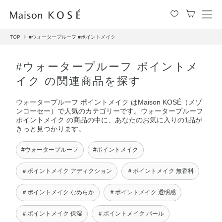
メ
ニ
TOP
#ウォータープルーフ
#ポイントメイク
ュ
ー
を
#ウォータープルーフ ポイントメ
開
イク の関連商品を探す
閉
す
ウォータープルーフ ポイントメイク はMaison KOSÉ（メゾ
る
ンコーセー）で人気のカテゴリーです。ウォータープルーフ
ポイントメイク の商品の中に、あなたのお気に入りの1品が
きっと見つかります。
#ウォータープルーフ
#ポイントメイク
＃ポイントメイク アディクション
＃ポイントメイク 無香料
＃ポイントメイク なめらか
＃ポイントメイク 透明感
＃ポイントメイク 保湿
＃ポイントメイク パール