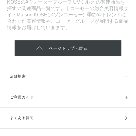
KOSEの#ウォータープルーフ UVミルク の関連商品を
探すの関連商品一覧です。｜コーセーの総合美容情報サ
イトMaison KOSÉ(メゾンコーセー) -季節やトレンドに
合わせた美容情報や、コーセーグループが展開する商品
情報をお届けしていきます。
ページトップへ戻る
店舗検索
ご利用ガイド
よくある質問
ご利用ガイドトップ
ご注文方法