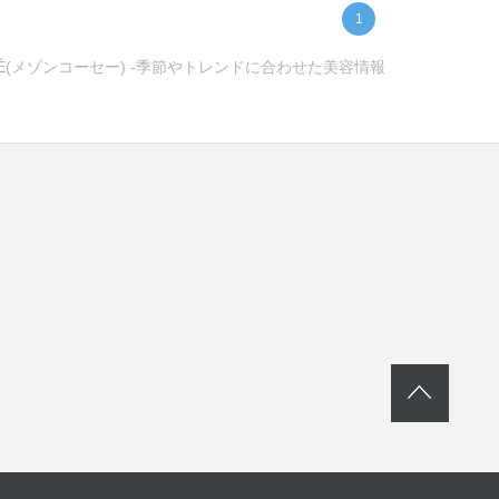
1
É(メゾンコーセー) -季節やトレンドに合わせた美容情報