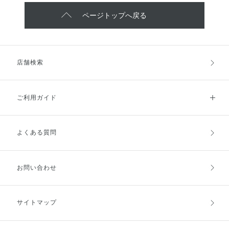
ページトップへ戻る
店舗検索
ご利用ガイド
よくある質問
ご利用ガイドトップ
ご注文方法
お支払方法
送料・配送
お問い合わせ
キャンセル・返品・交換
ポイント・クーポン
サイトマップ