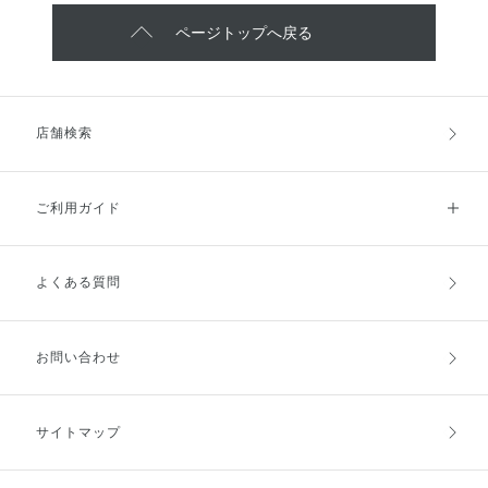
ページトップへ戻る
店舗検索
ご利用ガイド
よくある質問
ご利用ガイドトップ
ご注文方法
お支払方法
送料・配送
お問い合わせ
キャンセル・返品・交換
ポイント・クーポン
サイトマップ