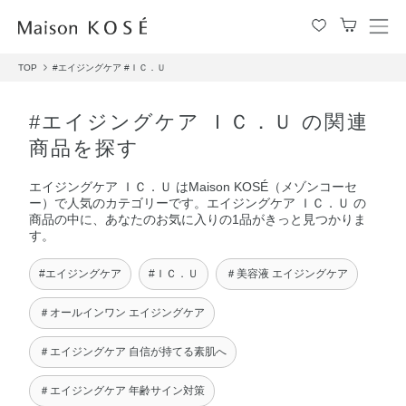
メ
ニ
TOP
#エイジングケア
#ＩＣ．Ｕ
ュ
ー
を
#エイジングケア ＩＣ．Ｕ の関連
開
商品を探す
閉
す
エイジングケア ＩＣ．Ｕ はMaison KOSÉ（メゾンコーセ
る
ー）で人気のカテゴリーです。エイジングケア ＩＣ．Ｕ の
商品の中に、あなたのお気に入りの1品がきっと見つかりま
す。
#エイジングケア
#ＩＣ．Ｕ
＃美容液 エイジングケア
＃オールインワン エイジングケア
＃エイジングケア 自信が持てる素肌へ
＃エイジングケア 年齢サイン対策