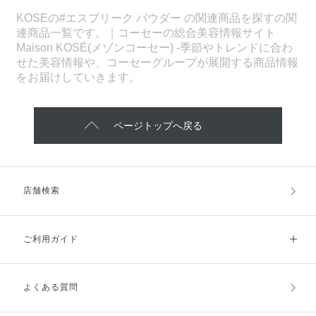
KOSEの#エスプリーク パウダー の関連商品を探すの関
連商品一覧です。｜コーセーの総合美容情報サイト
Maison KOSÉ(メゾンコーセー) -季節やトレンドに合わ
せた美容情報や、コーセーグループが展開する商品情報
をお届けしていきます。
ページトップへ戻る
店舗検索
ご利用ガイド
よくある質問
ご利用ガイドトップ
ご注文方法