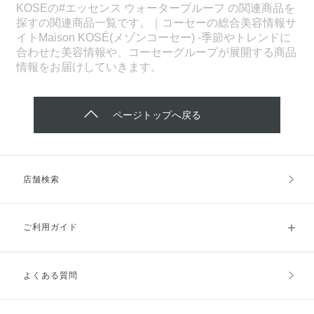
KOSEの#エッセンス ウォータープルーフ の関連商品を
探すの関連商品一覧です。｜コーセーの総合美容情報サ
イトMaison KOSÉ(メゾンコーセー) -季節やトレンドに
合わせた美容情報や、コーセーグループが展開する商品
情報をお届けしていきます。
ページトップへ戻る
店舗検索
ご利用ガイド
よくある質問
ご利用ガイドトップ
ご注文方法