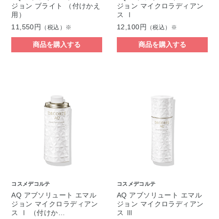
ジョン ブライト （付けかえ
ジョン マイクロラディアン
用）
ス Ⅰ
11,550円
12,100円
（税込）※
（税込）※
商品を購入する
商品を購入する
コスメデコルテ
コスメデコルテ
AQ アブソリュート エマル
AQ アブソリュート エマル
ジョン マイクロラディアン
ジョン マイクロラディアン
ス Ⅰ （付けか…
ス Ⅲ