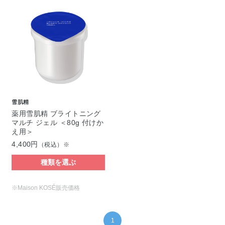
雪肌精
薬用雪肌精 ブライトニング
マルチ ジェル ＜80g 付けか
え用＞
4,400円
（税込）※
種類を選ぶ
※Maison KOSÉ販売価格
1