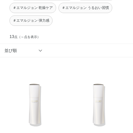
＃エマルジョン 乾燥ケア
＃エマルジョン うるおい習慣
＃エマルジョン 弾力感
13
点
（～点を表示）
並び順