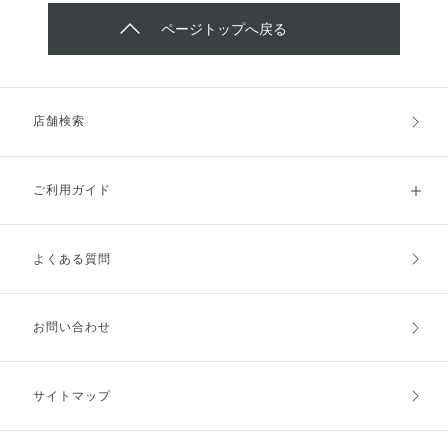
ページトップへ戻る
店舗検索
ご利用ガイド
よくある質問
ご利用ガイドトップ
ご注文方法
お支払方法
送料・配送
お問い合わせ
キャンセル・返品・交換
ポイント・クーポン
サイトマップ