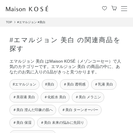
メ
ニ
TOP
#エマルジョン
#美白
ュ
ー
を
#エマルジョン 美白 の関連商品を
開
探す
閉
す
エマルジョン 美白 はMaison KOSÉ（メゾンコーセー）で人
る
気のカテゴリーです。エマルジョン 美白 の商品の中に、あ
なたのお気に入りの1品がきっと見つかります。
#エマルジョン
#美白
＃美白 透明感
＃乳液 美白
＃美容液 美白
＃化粧水 美白
＃美白 メラニン
＃美白 澄んだ印象の肌へ
＃美白 ターンオーバー
＃美白 保湿
＃美白 未来の悩みに先回り