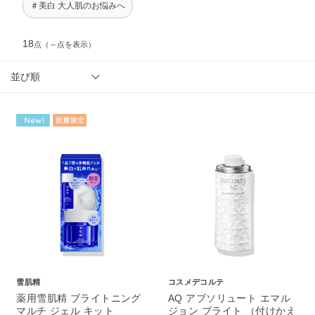
＃美白 大人肌のお悩みへ
18
点
（～点を表示）
並び順
雪肌精
コスメデコルテ
薬用雪肌精 ブライトニング
AQ アブソリュート エマル
マルチ ジェル キット
ジョン ブライト （付けかえ