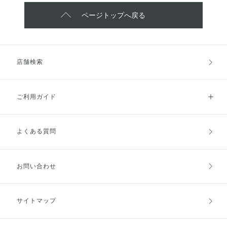
ページトップへ戻る
店舗検索
ご利用ガイド
よくある質問
ご利用ガイドトップ
ご注文方法
お支払方法
送料・配送
お問い合わせ
キャンセル・返品・交換
ポイント・クーポン
サイトマップ