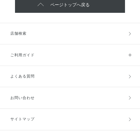
ページトップへ戻る
店舗検索
ご利用ガイド
よくある質問
ご利用ガイドトップ
ご注文方法
お支払方法
送料・配送
お問い合わせ
キャンセル・返品・交換
ポイント・クーポン
サイトマップ
定期お届け便
商品レビュー