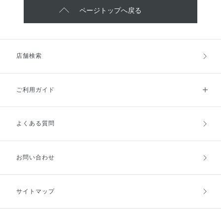
ページトップへ戻る
店舗検索
ご利用ガイド
よくある質問
ご利用ガイドトップ
ご注文方法
お支払方法
送料・配送
お問い合わせ
キャンセル・返品・交換
ポイント・クーポン
サイトマップ