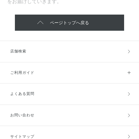
をお届けしていきます。
ページトップへ戻る
店舗検索
ご利用ガイド
よくある質問
ご利用ガイドトップ
ご注文方法
お支払方法
送料・配送
お問い合わせ
キャンセル・返品・交換
ポイント・クーポン
サイトマップ