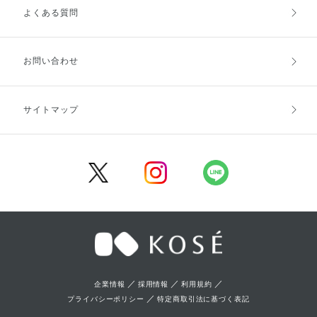
よくある質問
ご利用ガイドトップ
ご注文方法
お支払方法
送料・配送
お問い合わせ
キャンセル・返品・交換
ポイント・クーポン
サイトマップ
定期お届け便
商品レビュー
会員登録
／
／
／
企業情報
採用情報
利用規約
／
プライバシーポリシー
特定商取引法に基づく表記