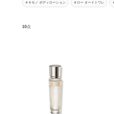
＃キモノ ボディローション
＃ロー オードトワレ
10
点