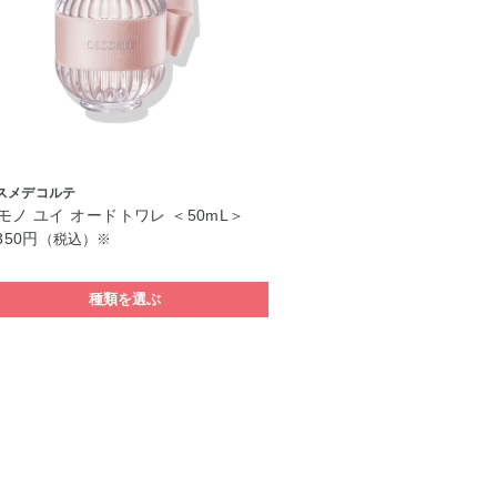
スメデコルテ
モノ ユイ オードトワレ ＜50mL＞
350円
（税込）※
種類を選ぶ