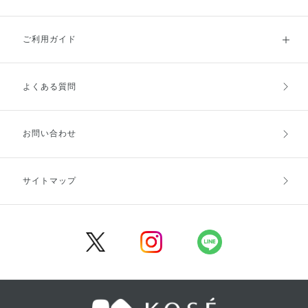
ご利用ガイド
よくある質問
ご利用ガイドトップ
ご注文方法
お支払方法
送料・配送
お問い合わせ
キャンセル・返品・交換
ポイント・クーポン
サイトマップ
定期お届け便
商品レビュー
会員登録