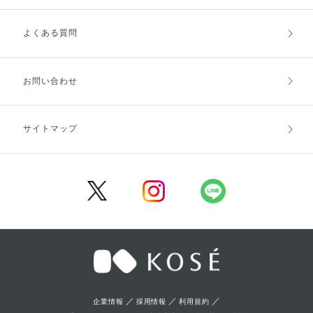
よくある質問
ご利用ガイドトップ
ご注文方法
お支払方法
送料・配送
お問い合わせ
キャンセル・返品・交換
ポイント・クーポン
サイトマップ
定期お届け便
商品レビュー
会員登録
／
／
／
企業情報
採用情報
利用規約